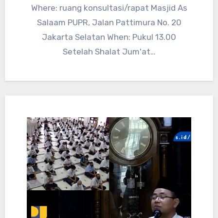
Where: ruang konsultasi/rapat Masjid As
Salaam PUPR, Jalan Pattimura No. 20
Jakarta Selatan When: Pukul 13.00
Setelah Shalat Jum'at…