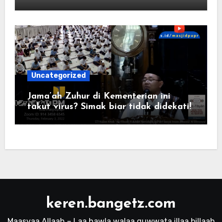
Uncategorized
Jama’ah Zuhur di Kementerian ini
takut virus? Simak biar tidak didekati!
keren.bangetz.com
Maasyaa Allaah – Laa hawla walaa quwwata illaa billaah