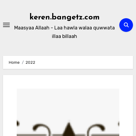
Skip
to
keren.bangetz.com
content
Maasyaa Allaah - Laa hawla walaa quwwata
illaa billaah
Home
2022