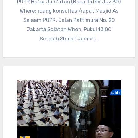
PUPR Ba'da Jum'atan (Baca Tafsir Juz 30)
Where: ruang konsultasi/rapat Masjid As
Salaam PUPR, Jalan Pattimura No. 20
Jakarta Selatan When: Pukul 13.00
Setelah Shalat Jum'at…