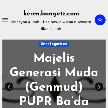
Skip
to
keren.bangetz.com
content
Maasyaa Allaah - Laa hawla walaa quwwata
illaa billaah
Uncategorized
Majelis
Generasi Muda
(Genmud)
PUPR Ba’da