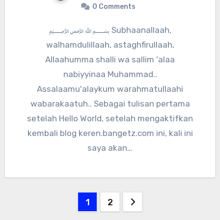
0 Comments
﷽ Subhaanallaah,
walhamdulillaah, astaghfirullaah,
Allaahumma shalli wa sallim 'alaa
nabiyyinaa Muhammad..
Assalaamu'alaykum warahmatullaahi
wabarakaatuh.. Sebagai tulisan pertama
setelah Hello World, setelah mengaktifkan
kembali blog keren.bangetz.com ini, kali ini
saya akan…
Paginasi
1
2