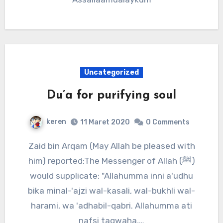
Uncategorized
Du’a for purifying soul
keren
11 Maret 2020
0 Comments
Zaid bin Arqam (May Allah be pleased with
him) reported:The Messenger of Allah (ﷺ)
would supplicate: "Allahumma inni a'udhu
bika minal-'ajzi wal-kasali, wal-bukhli wal-
harami, wa 'adhabil-qabri. Allahumma ati
nafsi taqwaha,…