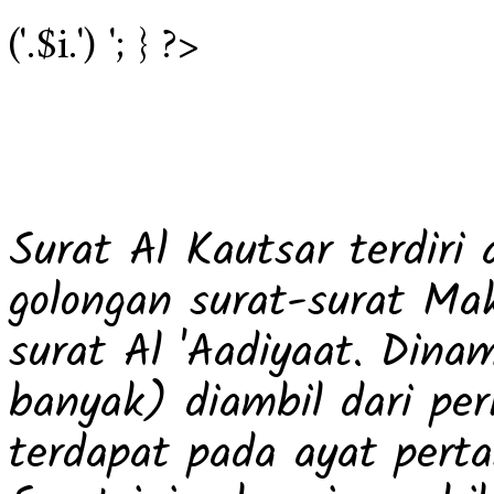
('.$i.') '; } ?>
Surat Al Kautsar terdiri
golongan surat-surat Ma
surat Al 'Aadiyaat. Dina
banyak) diambil dari pe
terdapat pada ayat perta