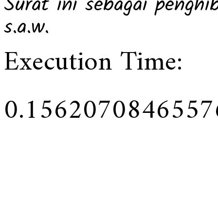
Surat ini sebagai pengh
s.a.w.
Execution Time:
0.1562070846557